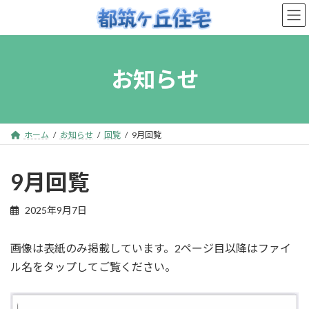
コ
ナ
ン
ビ
テ
ゲ
ン
ー
お知らせ
ツ
シ
へ
ョ
ス
ン
キ
に
ホーム
お知らせ
回覧
9月回覧
ッ
移
プ
動
9月回覧
2025年9月7日
画像は表紙のみ掲載しています。2ページ目以降はファイ
ル名をタップしてご覧ください。