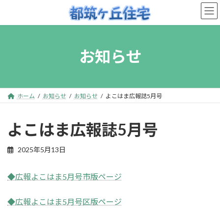
コ
ナ
ン
ビ
テ
ゲ
ン
ー
お知らせ
ツ
シ
へ
ョ
ス
ン
キ
に
ホーム
お知らせ
お知らせ
よこはま広報誌5月号
ッ
移
プ
動
よこはま広報誌5月号
2025年5月13日
◆広報よこはま5月号市版ページ
◆広報よこはま5月号区版ページ