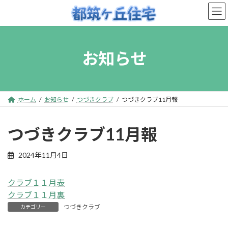
コ
ナ
ン
ビ
テ
ゲ
ン
ー
お知らせ
ツ
シ
へ
ョ
ス
ン
キ
に
ホーム
お知らせ
つづきクラブ
つづきクラブ11月報
ッ
移
プ
動
つづきクラブ11月報
2024年11月4日
クラブ１１月表
クラブ１１月裏
つづきクラブ
カテゴリー