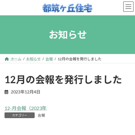
コ
ナ
ン
ビ
テ
ゲ
ン
ー
お知らせ
ツ
シ
へ
ョ
ス
ン
キ
に
ホーム
お知らせ
会報
12月の会報を発行しました
ッ
移
プ
動
12月の会報を発行しました
2023年12月4日
12-月会報（2023年
会報
カテゴリー