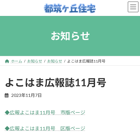
コ
ナ
ン
ビ
テ
ゲ
ン
ー
お知らせ
ツ
シ
へ
ョ
ス
ン
キ
に
ホーム
お知らせ
お知らせ
よこはま広報誌11月号
ッ
移
プ
動
よこはま広報誌11月号
2023年11月7日
◆広報よこはま11月号 市版ページ
◆広報よこはま11月号 区版ページ