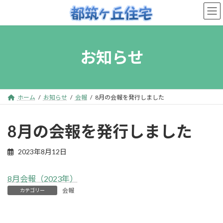
コ
ナ
ン
ビ
テ
ゲ
ン
ー
お知らせ
ツ
シ
へ
ョ
ス
ン
キ
に
ホーム
お知らせ
会報
8月の会報を発行しました
ッ
移
プ
動
8月の会報を発行しました
2023年8月12日
8月会報（2023年）
会報
カテゴリー