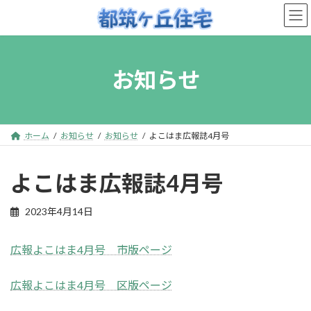
コ
ナ
ン
ビ
テ
ゲ
ン
ー
お知らせ
ツ
シ
へ
ョ
ス
ン
キ
に
ホーム
お知らせ
お知らせ
よこはま広報誌4月号
ッ
移
プ
動
よこはま広報誌4月号
2023年4月14日
広報よこはま4月号 市版ページ
広報よこはま4月号 区版ページ